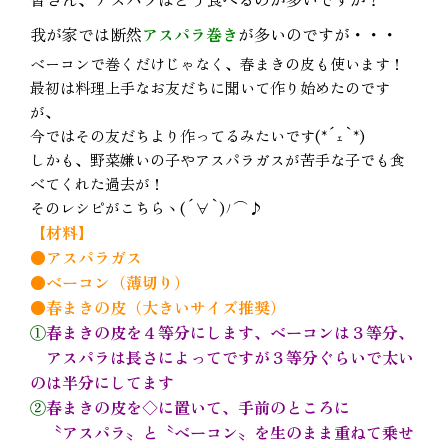
我が家では断然
アスパラ巻き
が多いのですが・・・
ベーコンで巻くだけじゃなく、春まきの皮も使います！
最初は料理上手なお友だちに聞いて作り始めたのです
が、
今ではその友だちより作ってるみたいです(*´ｪ`*)
しかも、野菜嫌いの子やアスパラガスが苦手な子でも食
べてくれた過去が！
そのレシピがこちらヽ(´∀`)ﾉ⌒♪
【材料】
●アスパラガス
●ベーコン（薄切り）
●春まきの皮（大きいサイズ推奨）
①
春まきの皮を４等分にします、ベーコンは３等分、
アスパラは長さによってですが３等分ぐらいで太い
のは半分にしてます
②
春まきの皮を◇に置いて、手前のところに
〝アスパラ〟と〝ベーコン〟を生のまま重ねて乗せ