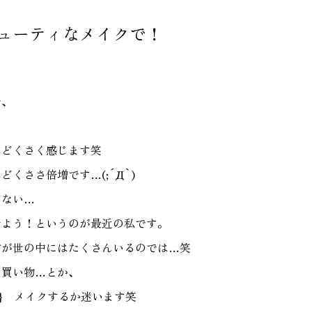
ューティなメイクで！
で、
んどくさく感じます笑
くささ倍増です…(;´Д`)
もない…
せよう！というのが最近の私です。
方が世の中にはたくさんいるのでは…笑
に買い物…とか、
特に} メイクするか迷います笑