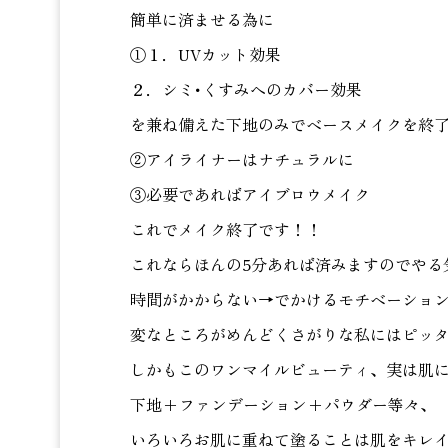
簡単に済ませる為に
①１．UVカット効果
２．シミ･くすみへのカバー効果
を兼ね備えた下地のみでベースメイクを終
②アイライナーはナチュラルに
③必要であればアイブロウメイク
これでメイク終了です！！
これならほんの5分あれば済みますのでやる
時間がかからない→でかけるモチベーショ
変なところがめんどくさがりな私にはピッ
しかもこのワンマイルビューティ、実は肌
下地+ファンデーション+パウダー等々、
いろいろお肌に重ねて塗ることは肌をキレ