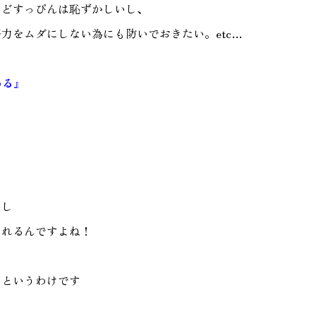
らどすっぴんは恥ずかしいし、
力をムダにしない為にも防いでおきたい。etc…
める』
いし
られるんですよね！
というわけです