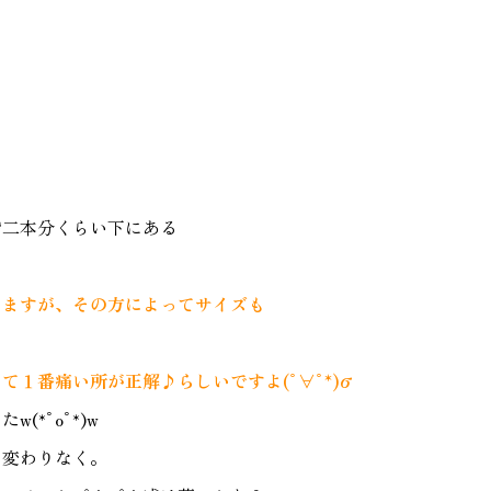
指二本分くらい下にある
いますが、その方によってサイズも
１番痛い所が正解♪らしいですよ(ﾟ∀ﾟ*)σ
*ﾟoﾟ*)w
り変わりなく。