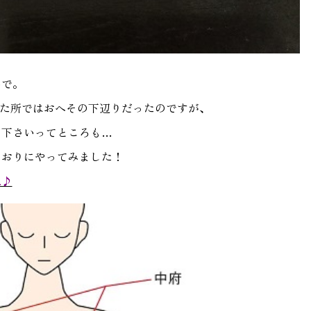
いで。
した所ではおへその下辺りだったのですが、
て下さいってところも…
とおりにやってみました！
ね♪