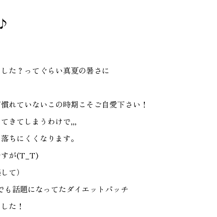
♪
ました？ってぐらい真夏の暑さに
だ慣れていないこの時期こそご自愛下さい！
きてしまうわけで,,,
て落ちにくくなります。
が(T_T)
楽して）
でも話題になってたダイエットパッチ
ました！