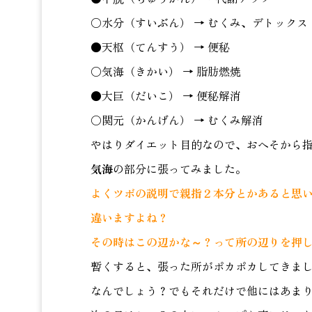
○水分（すいぶん） → むくみ、デトックス
●天枢（てんすう） → 便秘
○気海（きかい） → 脂肪燃焼
●大巨（だいこ） → 便秘解消
○関元（かんげん） → むくみ解消
やはりダイエット目的なので、おへそから
気海
の部分に張ってみました。
よくツボの説明で親指２本分とかあると思
違いますよね？
その時はこの辺かな～？って所の辺りを押して
暫くすると、張った所がポカポカしてきましたw(
なんでしょう？でもそれだけで他にはあま