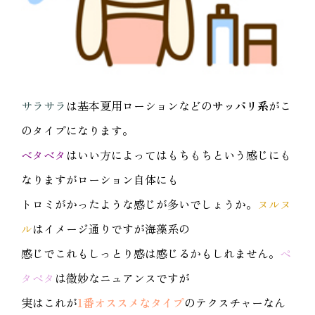
サラサラ
は基本夏用ローションなどの
サッパリ系
がこ
のタイプになります。
ベタベタ
はいい方によってはもちもちという感じにも
なりますがローション自体にも
トロミがかったような感じが多いでしょうか。
ヌルヌ
ル
はイメージ通りですが海藻系の
感じでこれもしっとり感は感じるかもしれません。
ペ
タペタ
は微妙なニュアンスですが
実はこれが
1番オススメなタイプ
のテクスチャーなん