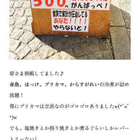
皆さま挑戦してました♪
赤魚、ほっけ、ブリカマ、からすがれい
の冷凍が詰め
放題！
得にブリカマは立派なのがゴロゴロありましたw(*ﾟoﾟ
*)w
でも、塩焼きとか照り焼きとか煮るぐらいしかレパー
トリーないし、