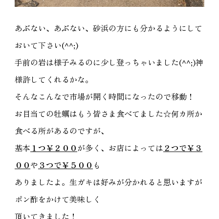
あぶない、あぶない、砂浜の方にも分かるようにして
おいて下さい(^^;)
手前の岩は様子みるのに少し登っちゃいました(^^;)神
様許してくれるかな。
そんなこんなで市場が開く時間になったので移動！
お目当ての牡蠣はもう皆さま食べてました☆何カ所か
食べる所があるのですが、
基本
１つ￥２００
が多く、お店によっては
２つで￥３
００
や
３つで￥５００
も
ありましたよ。生ガキは好みが分かれると思いますが
ポン酢をかけて美味しく
頂いてきました！