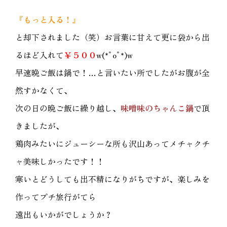
『もっと入る！』
と却下されました（笑）お言葉に甘えて更に袋から出
るほど入れて
￥５００
w(*ﾟoﾟ*)w
早速晩ご飯は鍋で！…と言いたい所でしたがお腹が全
然すかなくて、
次の日の晩ご飯に繰り越し、
味噌味のちゃんこ鍋
で頂
きましたが、
鶏肉みたいにジューシーな所も沢山あってメチャクチ
ャ美味しかったです！！
寒いとどうしても出不精になりがちですが、楽しみを
作ってプチ旅行がてら
遠出もいかがでしょうか？