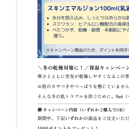
＼冬の乾燥対策に！／保湿キャンペー
寒さとともに空気が乾燥しやすくなるこの
お肌のカサつきやつっぱりを感じていませ
そんな冬の肌トラブルを防ぐために、
Sei
🎁 キャンペーン内容（いずれかご購入でOK）
期間中、下記
いずれか
の商品をご注文いた
1000ポイント
をプレゼント！