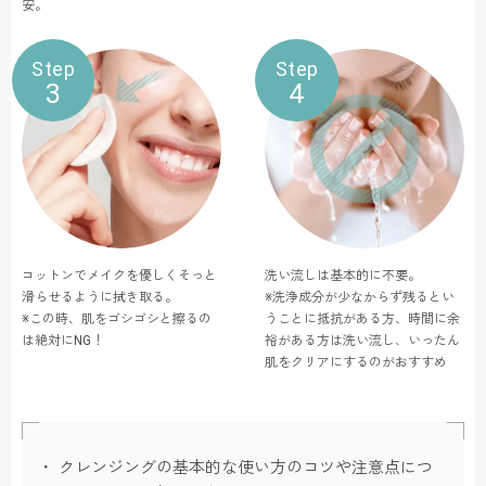
安。
Step
Step
3
4
コットンでメイクを優しくそっと
洗い流しは基本的に不要。
滑らせるように拭き取る。
※洗浄成分が少なからず残るとい
※この時、肌をゴシゴシと擦るの
うことに抵抗がある方、時間に余
は絶対にNG！
裕がある方は洗い流し、いったん
肌をクリアにするのがおすすめ
クレンジングの基本的な使い方のコツや注意点につ