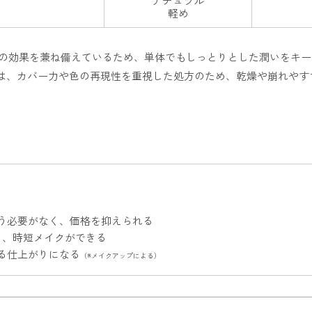
ナチュラル
軽め
液の効果を兼ね備えているため、単体でもしっとりとした潤いをキ
は、カバー力や色の再現性を重視した処方のため、乾燥や崩れやす
う必要がなく、価格を抑えられる
し、時短メイクができる
る仕上がりになる
（※メイクアップによる）