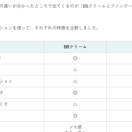
ンの違いが分かったところで出てくるのが「BBクリームとファンデ
ーションを使って、それぞれの特徴を比較しました。
BBクリーム
さ
◎
△
ション
△
さ
◎
くさ
△
◎
ツヤ感